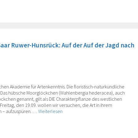
Saar Ruwer-Hunsrück: Auf der Auf der Jagd nach
chen Akademie für Artenkenntnis. Die floristisch-naturkundliche
k. Das hübsche Moorglöckchen (Wahlenbergia hederacea), auch
kchen genannt, gilt als DIE Charakterpflanze des westlichen
eitag, den 19.09. wollen wir versuchen, die Art in ihrem
 – aufzuspüren. …
Weiterlesen