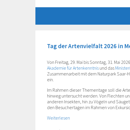
Zum
Inhalt
springen
Tag der Artenvielfalt 2026 in 
Von Freitag, 29. Mai bis Sonntag, 31. Mai 202
Akademie für Artenkenntnis
und das
Ministe
Zusammenarbeit mit dem Naturpark Saar-Hun
ein.
Im Rahmen dieser Thementage soll die Arte
hinweg untersucht werden. Von Flechten un
anderen Insekten, hin zu Vögeln und Säuge
den Besuchertagen im Rahmen von Exkursione
Weiterlesen