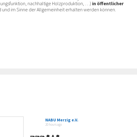
lungsfunktion, nachhaltige Holzproduktion, …)
in öffentlicher
d und im Sinne der Allgemeinheit erhalten werden können.
NABU Merzig e.V.
20 hours ago
📯📯📯 🌳🌲🌳