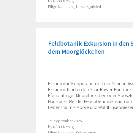
by
NABU Merzig
Categories
Eilige Nachricht
,
Unkategorisiert
Feldbotanik-Exkursion in den 
dem Moorglöckchen
Exkursion in Kooperation mit der Saarländis
Exkursion führt in den Saar-Ruwer-Hunsrüc
Efeublättriges Moorglöckchen oder Moosglöc
Hunsrücks. Bei der Feierabendexkursion am Fr
Lebensraum – Moore und Waldbinsenwiesen
15. September 2025
by
NABU Merzig
Categories
Eilige Nachricht
,
Exkursionen