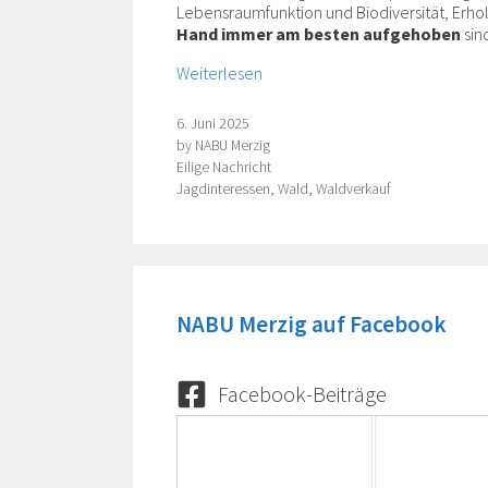
Lebensraumfunktion und Biodiversität, Erho
Hand
immer
am besten aufgehoben
sin
Weiterlesen
6. Juni 2025
by
NABU Merzig
Categories
Eilige Nachricht
Tags
Jagdinteressen
,
Wald
,
Waldverkauf
NABU Merzig auf Facebook
Facebook-Beiträge