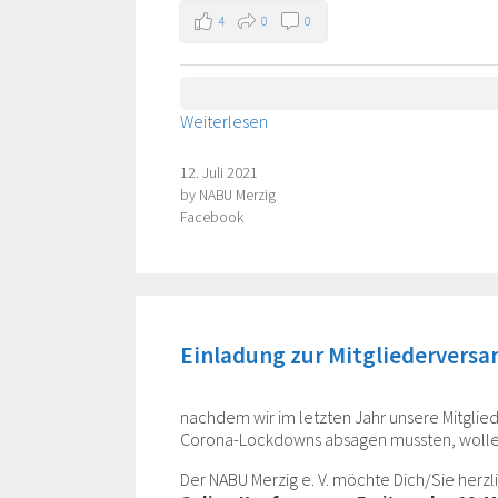
4
0
0
Weiterlesen
12. Juli 2021
by
NABU Merzig
Categories
Facebook
Einladung zur Mitgliedervers
nachdem wir im letzten Jahr unsere Mitgl
Corona-Lockdowns absagen mussten, wollen
Der NABU Merzig e. V. möchte Dich/Sie herz