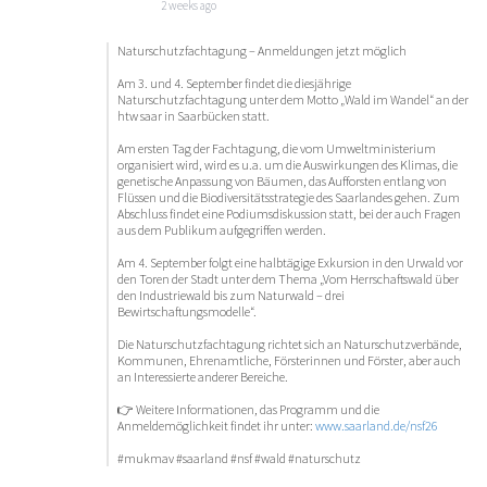
2 weeks ago
Naturschutzfachtagung – Anmeldungen jetzt möglich
Am 3. und 4. September findet die diesjährige
Naturschutzfachtagung unter dem Motto „Wald im Wandel“ an der
htw saar in Saarbücken statt.
Am ersten Tag der Fachtagung, die vom Umweltministerium
organisiert wird, wird es u.a. um die Auswirkungen des Klimas, die
genetische Anpassung von Bäumen, das Aufforsten entlang von
Flüssen und die Biodiversitätsstrategie des Saarlandes gehen. Zum
Abschluss findet eine Podiumsdiskussion statt, bei der auch Fragen
aus dem Publikum aufgegriffen werden.
Am 4. September folgt eine halbtägige Exkursion in den Urwald vor
den Toren der Stadt unter dem Thema „Vom Herrschaftswald über
den Industriewald bis zum Naturwald – drei
Bewirtschaftungsmodelle“.
Die Naturschutzfachtagung richtet sich an Naturschutzverbände,
Kommunen, Ehrenamtliche, Försterinnen und Förster, aber auch
an Interessierte anderer Bereiche.
👉 Weitere Informationen, das Programm und die
Anmeldemöglichkeit findet ihr unter:
www.saarland.de/nsf26
#mukmav #saarland #nsf #wald #naturschutz