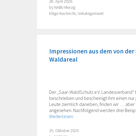
28. April 2026
by
NABU Merzig
Categories
Eilige Nachricht
,
Unkategorisiert
Impressionen aus dem von der
Waldareal
Der „Saar-WaldSchutz e.V. Landesverband“ 
beschrieben und bescheinigt ihm einen nur g
Leute ziemlich daneben, finden wir … aber 
angesehen. Nachfolgend werden drei Beispi
Weiterlesen
25. Oktober 2025