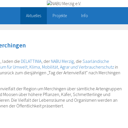
Aktuelles
Projekte
Info
Merchingen
6, laden die
DELATTINIA
, der
NABU Merzig
, die
Saarländische
rium für Umwelt, Klima, Mobilität, Agrar und Verbraucherschutz
in
srück zum diesjährigen „Tag der Artenvielfalt“ nach Merchingen
nvielfalt der Region um Merchingen über sämtliche Artengruppen
d Moosen über höhere Pflanzen, Käfer, Schmetterlinge und
tieren. Die Vielfalt der Lebensräume und Organismen werden an
n der Öffentlichkeit präsentiert.