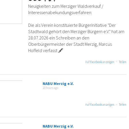
Neuigkeiten zum Merziger Waldverkauf /
Interessenabekundungsverfahren:
Die als Verein konstituierte Bürgerinitiative "Der
Stadtwald gehört den Merziger Bürgern e.V." hat am
28.07.2026 ein Schreiben an den
Oberbürgermeister der Stadt Merzig, Marcus
Hoffeld verfasst 🖋
Auf Facebook anzeigen
·
Teilen
NABU Merzig e.V.
20 hours ago
Auf Facebook anzeigen
·
Teilen
NABU Merzig e.V.