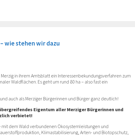
– wie stehen wir dazu
dt Merzig in ihrem Amtsblatt ein Interessenbekundungsverfahren zum
aler Waldflächen. Es geht um rund 80 ha – also fast ein
 und auch als Merziger Bürgerinnen und Bürger ganz deutlich!
nübergreifendes Eigentum aller Merziger Bürgerinnen und
lich verbietet!
iche mit dem Wald verbundenen Ökosystemleistungen und
uerstoffproduktion, Klimastabilisierung, Arten- und Biotopschutz,