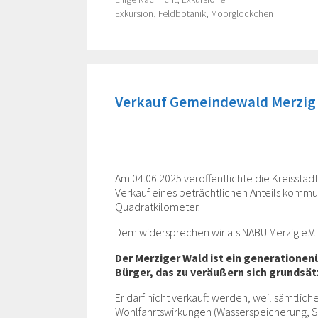
Tags
Exkursion
,
Feldbotanik
,
Moorglöckchen
Verkauf Gemeindewald Merzig 
Am 04.06.2025 veröffentlichte die Kreissta
Verkauf eines beträchtlichen Anteils kommun
Quadratkilometer.
Dem widersprechen wir als NABU Merzig e.V.
Der Merziger Wald ist ein generatione
Bürger, das zu veräußern sich grundsätz
Er darf nicht verkauft werden, weil sämtl
Wohlfahrtswirkungen (Wasserspeicherung, Sa