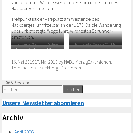
vorstellen und Wissenswertes über Flora und Fauna des
Nackberges mitteilen.
Treffpunkt ist der Parkplatz am Westende des
Nackberges, unmittelbar an der L 173. Da die Wanderung
über unbefestigte Wege führt, wird festes Schuhwerk
empfohlen.
Hummel-Ragwurz (Ophrys
Hängender Mensch (Orchis
holoserica) Foto: T. Schneider
Purpur-Knabenkraut (Orchis
Hybride zw. Purpur- und
anthropophora) Foto: T.
purpurea). Foto: T. Schneider
Helm-Knabenkraut (Orchis x
Schneider
hybrida). Foto T. Schneider
Categories
16. Mai 2019
17. Mai 2019
by
NABU Merzig
Exkursionen
,
Tags
Termine
Flora
,
Nackberg
,
Orchideen
3.068 Besuche
Suche
nach:
Unsere Newsletter abonnieren
Archiv
April 2026