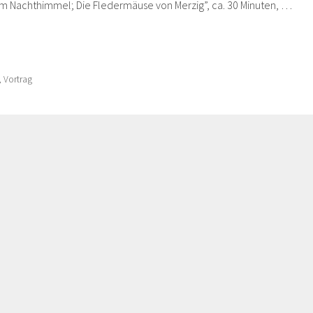
 am Nachthimmel; Die Fledermäuse von Merzig”, ca. 30 Minuten, …
,
Vortrag