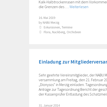
Kalk-Halbtrockenrasen mit dem Vorkommen 
die Grenzen des …
Weiterlesen
16. Mai 2019
by
NABU Merzig
Categories
Exkursionen
,
Termine
Tags
Flora
,
Nackberg
,
Orchideen
Einladung zur Mitgliedervers
Sehr geehrte Vereinsmitglieder, der NABU Me
versammlung am Freitag, den 21. Februar 2
„Dionysos“ in Merzig einladen. Tagesordnun
Anträge zur Tagesordnung Bericht der gesch
der Kassenprüfer Entlastung des Schatzme
31. Januar 2014