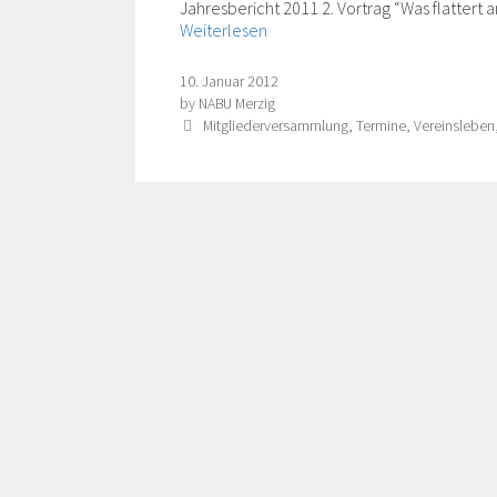
Jahresbericht 2011 2. Vortrag “Was flattert
Weiterlesen
10. Januar 2012
by
NABU Merzig
Categories
Mitgliederversammlung
,
Termine
,
Vereinsleben