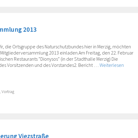
ammlung 2013
Wir, die Ortsgruppe des Naturschutzbundes hier in Merzig, möchten
er Mitgliederversammlung 2013 einladen.Am Freitag, den 22. Februar
chen Restaurants “Dionysos“ (in der Stadthalle Merzig) Die
t des Vorsitzenden und des Vorstandes2. Bericht …
Weiterlesen
,
Vortrag
derung Viezstraße