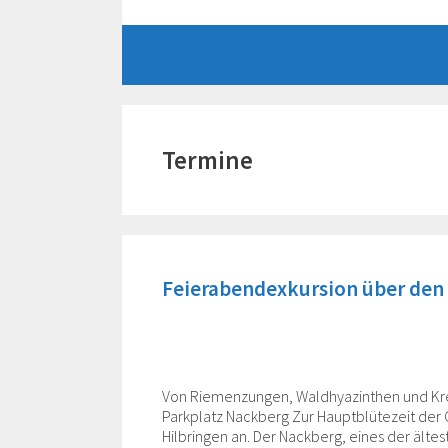
Zum
Inhalt
springen
Termine
Feierabendexkursion über den
Von Riemenzungen, Waldhyazinthen und Kreu
Parkplatz Nackberg Zur Hauptblütezeit der
Hilbringen an. Der Nackberg, eines der ältes