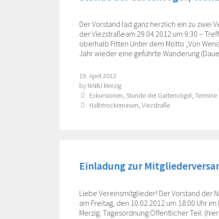
Der Vorstand läd ganz herzlich ein zu zwe
der Viezstraßeam 29.04.2012 um 9:30 – Tref
oberhalb Fitten Unter dem Motto „Von Wend
Jahr wieder eine geführte Wanderung (Dau
19. April 2012
by
NABU Merzig
Categories
Exkursionen
,
Stunde der Gartenvögel
,
Termine
Tags
Halbtrockenrasen
,
Viezstraße
Einladung zur Mitgliedervers
Liebe Vereinsmitglieder! Der Vorstand der 
am Freitag, den 10.02.2012 um 18:00 Uhr i
Merzig. Tagesordnung:Öffentlicher Teil: (hie