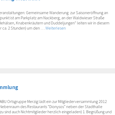
i Veranstaltungen: Gemeinsame Wanderung zur Saisoneröffnung an
fpunkt ist am Parkplatz am Nackberg, an der Waldwieser Straße
ehälsen, Knabenkräutern und Duddeljungen“ leiten wir in diesem
er ca. 2 Stunden) um den …
Weiterlesen
ammlung
NABU Ortsgruppe Merzig lädt ein zur Mitgliederversammlung 2012
m Nebenraum des Restaurants “Dionysos” neben der Stadthalle
rzu sind auch Nichtmitglieder herzlich eingeladen) 1. Begrüßung und