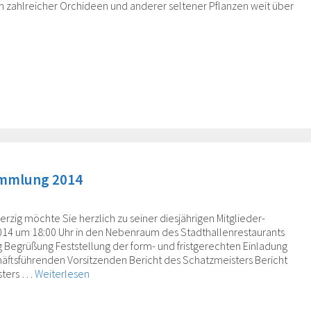
zahlreicher Orchideen und anderer seltener Pflanzen weit über
ammlung 2014
rzig möchte Sie herzlich zu seiner diesjährigen Mitglieder­
014 um 18:00 Uhr in den Nebenraum des Stadthallenrestaurants
g Begrüßung Feststellung der form- und fristgerechten Einladung
äftsführenden Vorsitzenden Bericht des Schatzmeisters Bericht
isters …
Weiterlesen