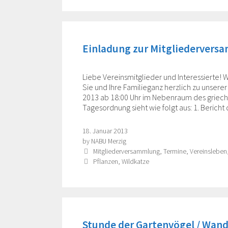
Einladung zur Mitgliedervers
Liebe Vereinsmitglieder und Interessierte! 
Sie und Ihre Familieganz herzlich zu unser
2013 ab 18:00 Uhr im Nebenraum des griechis
Tagesordnung sieht wie folgt aus: 1. Berich
18. Januar 2013
by
NABU Merzig
Categories
Mitgliederversammlung
,
Termine
,
Vereinsleben
Tags
Pflanzen
,
Wildkatze
Stunde der Gartenvögel / Wan