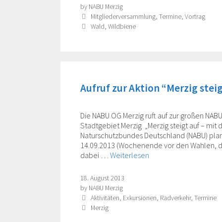
by
NABU Merzig
Categories
Mitgliederversammlung
,
Termine
,
Vortrag
Tags
Wald
,
Wildbiene
Aufruf zur Aktion “Merzig stei
Die NABU OG Merzig ruft auf zur großen NAB
Stadtgebiet Merzig „Merzig steigt auf – mit
Naturschutzbundes Deutschland (NABU) pla
14.09.2013 (Wochenende vor den Wahlen, die
dabei …
Weiterlesen
18. August 2013
by
NABU Merzig
Categories
Aktivitäten
,
Exkursionen
,
Radverkehr
,
Termine
Tags
Merzig