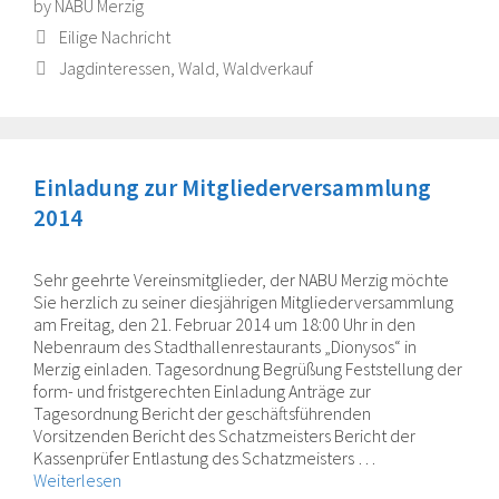
by
NABU Merzig
Categories
Eilige Nachricht
Tags
Jagdinteressen
,
Wald
,
Waldverkauf
Einladung zur Mitgliederversammlung
2014
Sehr geehrte Vereinsmitglieder, der NABU Merzig möchte
Sie herzlich zu seiner diesjährigen Mitglieder­versammlung
am Freitag, den 21. Februar 2014 um 18:00 Uhr in den
Nebenraum des Stadthallenrestaurants „Dionysos“ in
Merzig einladen. Tagesordnung Begrüßung Feststellung der
form- und fristgerechten Einladung Anträge zur
Tagesordnung Bericht der geschäftsführenden
Vorsitzenden Bericht des Schatzmeisters Bericht der
Kassenprüfer Entlastung des Schatzmeisters …
Weiterlesen