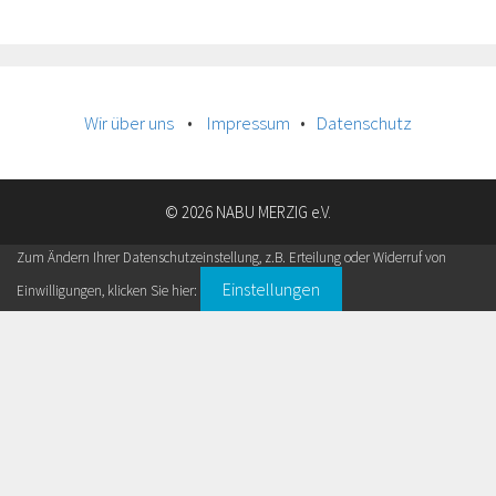
Wir über uns
•
Impressum
•
Datenschutz
© 2026 NABU MERZIG e.V.
Zum Ändern Ihrer Datenschutzeinstellung, z.B. Erteilung oder Widerruf von
Einstellungen
Einwilligungen, klicken Sie hier: