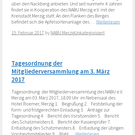
über den Nackberg anbieten. Und seit nunmehr 4 Jahren
findet sie in Kooperation des NABU Merzig e.V. mit der
Kreisstadt Merzig statt. An den Flanken des Berges
befindet sich die Apfelsortenanlage des …
Weiterlesen
Categories
15. Februar 2017
by
NABU Merzig
Unkategorisiert
Tagesordnung der
Mitgliederversammlung am 3. März
2017
Tagesordnung der Mitgliederversammlung des NABU e.V.
Merzig am 03. März 2017, 18.00 Uhr im Nebensaal des
Hotel Roemer, Merzig 1. Begrüßung 2. Feststellung der
form- und fristgerechten Einladung 3. Anträge zur
Tagesordnung 4. Bericht des Vorsitzenden 5. Bericht
des Schatzmeisters 6. Bericht der Kassenprüfer 7.
Entlastung des Schatzmeisters 8. Entlastung der übrigen
Vorstandsmitglieder 9. Wahl …
Weiterlesen