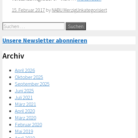
Categories
15. Februar 2017
by
NABU Merzig
Unkategorisiert
Suche
nach:
Unsere Newsletter abonnieren
Archiv
April 2026
Oktober 2025
September 2025
Juni 2025
Juli 2021
März 2021
April 2020
März 2020
Februar 2020
Mai 2019