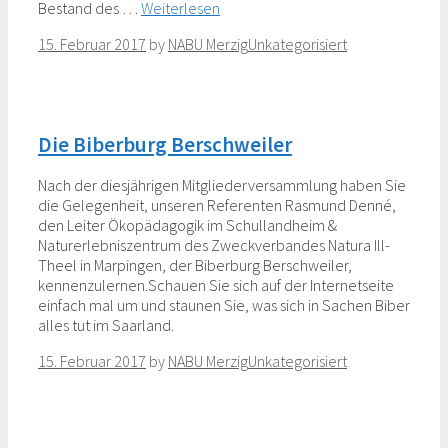
Bestand des …
Weiterlesen
Categories
15. Februar 2017
by
NABU Merzig
Unkategorisiert
Die Biberburg Berschweiler
Nach der diesjährigen Mitgliederversammlung haben Sie
die Gelegenheit, unseren Referenten Rasmund Denné,
den Leiter Ökopädagogik im Schullandheim &
Naturerlebniszentrum des Zweckverbandes Natura Ill-
Theel in Marpingen, der Biberburg Berschweiler,
kennenzulernen.Schauen Sie sich auf der Internetseite
einfach mal um und staunen Sie, was sich in Sachen Biber
alles tut im Saarland.
Categories
15. Februar 2017
by
NABU Merzig
Unkategorisiert