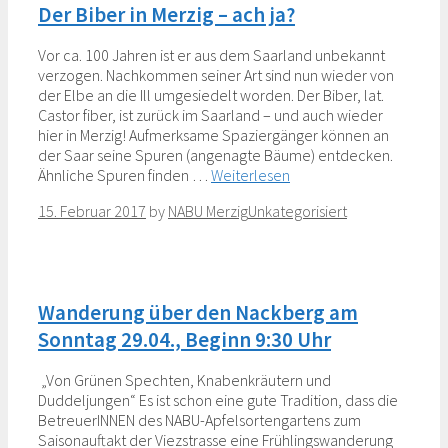
Der Biber in Merzig – ach ja?
Vor ca. 100 Jahren ist er aus dem Saarland unbekannt
verzogen. Nachkommen seiner Art sind nun wieder von
der Elbe an die Ill umgesiedelt worden. Der Biber, lat.
Castor fiber, ist zurück im Saarland – und auch wieder
hier in Merzig! Aufmerksame Spaziergänger können an
der Saar seine Spuren (angenagte Bäume) entdecken.
Ähnliche Spuren finden …
Weiterlesen
Categories
15. Februar 2017
by
NABU Merzig
Unkategorisiert
Wanderung über den Nackberg am
Sonntag 29.04., Beginn 9:30 Uhr
„Von Grünen Spechten, Knabenkräutern und
Duddeljungen“ Es ist schon eine gute Tradition, dass die
BetreuerINNEN des NABU-Apfelsortengartens zum
Saisonauftakt der Viezstrasse eine Frühlingswanderung