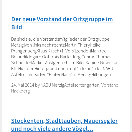
Der neue Vorstand der Ortsgruppe im
Bild
Da sind sie, die Vorstandsmitglieder der Ortsgruppe
Merzig!von links nach rechts:Martin ThieryHeike
PrangenbergKlaus Kirsch (1. Vorsitzender)Manfred
BraunHildegard Gottfrois-BartelJörg ConradThomas
SchneiderMarkus Austgennicht im Bild: Sabine Gewecke-
Etti Hier der Hintergrund noch mal “alleine”: der NABU-
Apfelsortengarten “Hinter Nack” in Merzig-Hilbringen
Categories
Tags
24. Mai 2014
by
NABU Merzig
Apfelsortengarten
,
Vorstand
Nackberg
Stockenten, Stadttauben, Mauersegler
und noch viele andere Vögel…