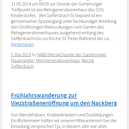
11.05.2014 um 09:00 zur Stunde der Gartenvögel
Treffpunkt ist das Mehrgenerationenhaus des SOS
Kinderdorfes. (Am Seffersbach 5) Geplant ist ein
gemeinsamer Spaziergang unter fachkundiger Anleitung
des Ornithologen Markus Austgen vom Garten des
Mehrgenerationenhauses ausgehend entlang des
Seffersbachs bis zur Kirche St. Peter.Während der ca. …
Weiterlesen
Categories
Tags
5. Mai 2014
by
NABU Merzig
Stunde der Gartenvögel
Mauersegler
,
Mehrgenerationenhaus
,
Merzig
,
Seffersbach
Frühjahrswanderung zur
Viezstraßeneröffnung um den Nackberg
Von Wendehälsen, Knabenkräutern und Duddeljungen
Ein Blütenmeer hatten wir unseren Mitwanderern bei der
Einladung versprochen.Tja, in diesem Jahr war alles