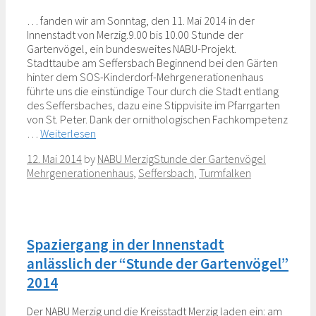
… fanden wir am Sonntag, den 11. Mai 2014 in der
Innenstadt von Merzig.9.00 bis 10.00 Stunde der
Gartenvögel, ein bundesweites NABU-Projekt.
Stadttaube am Seffersbach Beginnend bei den Gärten
hinter dem SOS-Kinderdorf-Mehrgenerationenhaus
führte uns die einstündige Tour durch die Stadt entlang
des Seffersbaches, dazu eine Stippvisite im Pfarrgarten
von St. Peter. Dank der ornithologischen Fachkompetenz
…
Weiterlesen
Categories
Tags
12. Mai 2014
by
NABU Merzig
Stunde der Gartenvögel
Mehrgenerationenhaus
,
Seffersbach
,
Turmfalken
Spaziergang in der Innenstadt
anlässlich der “Stunde der Gartenvögel”
2014
Der NABU Merzig und die Kreisstadt Merzig laden ein: am