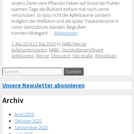
anders. Denn viele Pflanzen haben auf Grund der frühen
warmen Tage die Blühzeit einfach mal noch vorne
verschoben, so dass nicht die Apfelbäume sondern
lediglich der Weißdorn und die späte Traubenkirsche in
voller Gehölzblüte standen. Begrüßen
konnten Hildegard …
Weiterlesen
Categories
1. Mai 2014
12. Mai 2019
by
NABU Merzig
Tags
Apfelsortengarten
,
NABU
,
Viezstraßeneröffnung
Apfelsorten
,
Merzig
,
Streuobst
,
Viezstraße
,
Wendehals
Suche
nach:
Unsere Newsletter abonnieren
Archiv
April 2026
Oktober 2025
September 2025