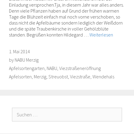
Einladung versprochen.Tja, in diesem Jahr war alles anders.
Denn viele Pflanzen haben auf Grund der frühen warmen
Tage die Blühzeit einfach mal noch vorne verschoben, so
dass nicht die Apfelbäume sondern lediglich der Weißdorn
und die späte Traubenkirsche in voller Gehölzblüte
standen. Begrüßen konnten Hildegard …
Weiterlesen
1. Mai 2014
by
NABU Merzig
Categories
Apfelsortengarten
,
NABU
,
Viezstraßeneröffnung
Tags
Apfelsorten
,
Merzig
,
Streuobst
,
Viezstraße
,
Wendehals
Suche
nach: