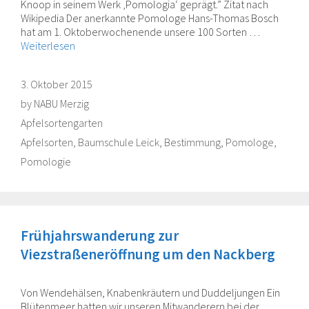
Knoop in seinem Werk ‚Pomologia‘ geprägt.” Zitat nach
Wikipedia Der anerkannte Pomologe Hans-Thomas Bosch
hat am 1. Oktoberwochenende unsere 100 Sorten …
Weiterlesen
3. Oktober 2015
by
NABU Merzig
Categories
Apfelsortengarten
Tags
Apfelsorten
,
Baumschule Leick
,
Bestimmung
,
Pomologe
,
Pomologie
Frühjahrswanderung zur
Viezstraßeneröffnung um den Nackberg
Von Wendehälsen, Knabenkräutern und Duddeljungen Ein
Blütenmeer hatten wir unseren Mitwanderern bei der