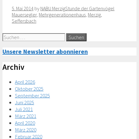
Categories
Tags
5. Mai 2014
by
NABU Merzig
Stunde der Gartenvögel
Mauersegler
,
Mehrgenerationenhaus
,
Merzig
,
Seffersbach
Suche
nach:
Unsere Newsletter abonnieren
Archiv
April 2026
Oktober 2025
September 2025
Juni 2025
Juli 2021
März 2021
April 2020
März 2020
Februar 2020