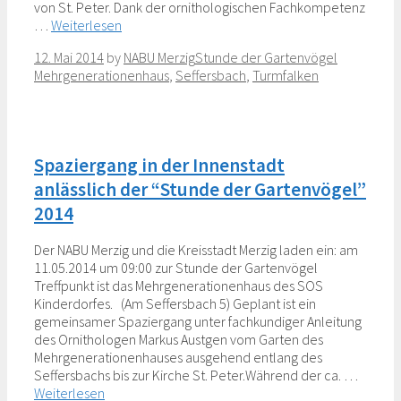
von St. Peter. Dank der ornithologischen Fachkompetenz
…
Weiterlesen
Categories
Tags
12. Mai 2014
by
NABU Merzig
Stunde der Gartenvögel
Mehrgenerationenhaus
,
Seffersbach
,
Turmfalken
Spaziergang in der Innenstadt
anlässlich der “Stunde der Gartenvögel”
2014
Der NABU Merzig und die Kreisstadt Merzig laden ein: am
11.05.2014 um 09:00 zur Stunde der Gartenvögel
Treffpunkt ist das Mehrgenerationenhaus des SOS
Kinderdorfes. (Am Seffersbach 5) Geplant ist ein
gemeinsamer Spaziergang unter fachkundiger Anleitung
des Ornithologen Markus Austgen vom Garten des
Mehrgenerationenhauses ausgehend entlang des
Seffersbachs bis zur Kirche St. Peter.Während der ca. …
Weiterlesen