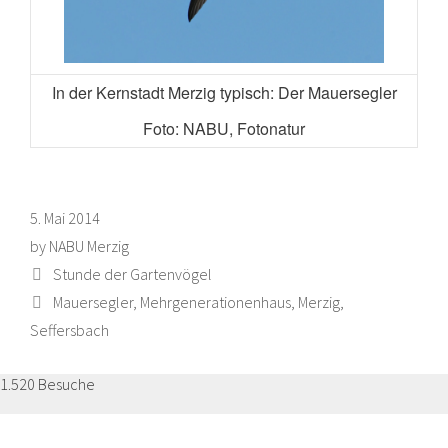
In der Kernstadt Merzig typisch: Der Mauersegler
Foto: NABU, Fotonatur
5. Mai 2014
by
NABU Merzig
Categories
Stunde der Gartenvögel
Tags
Mauersegler
,
Mehrgenerationenhaus
,
Merzig
,
Seffersbach
1.520 Besuche