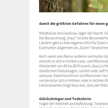
damit die größten Gefahren für einen
Waldkäuze sind lautlose Jäger der Nacht. Si
Die Bezeichnung „Kauz“ ist eine Besonderh
Ländern gibt es kein eigenes Wort für Eule
Eulenarten allgemein als „Eulen“ bezeichne
Auch wenn sein Name anderes vermuten lässt:
obwohl er sich in lichten Laub- und Mischwä
Waldanteil von 40 bis 80 Prozent, dazu Lich
städtischen Parkanlagen, Gärten oder auf 
zuhause. Dabei kommt er uns Menschen recht
versteckt er sich in Höhlen oder in dichten
Lebensraumes trägt dazu bei, dass der Waldk
Glücksbringer und Todesbote
Vogel der Weisheit und Aufklärung. Todesbo