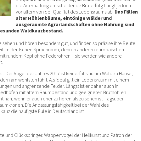
die Arterhaltung entscheidende Bruterfolg hängt jedoch
vor allem von der Qualität des Lebensraums ab.
Das Fällen
alter Höhlenbäume, eintönige Wälder und
ausgeräumte Agrarlandschaften ohne Nahrung sind
 gesunden Waldkauzbestand.
e sehen und hören besonders gut, und finden so präzise ihre Beute.
eit im deutschen Sprachraum, denn in anderen europäischen
n mit rundem Kopf ohne Federohren – sie werden wie andere
t.
 Der Vogel des Jahres 2017 ist keinesfalls nur im Wald zu Hause,
ldern am wohlsten fühlt. Als ideal gilt ein Lebensraum mit einem
tungen und angrenzende Felder. Längst ist er daher auch in
Friedhöfen mit altem Baumbestand und geeigneten Bruthöhlen
 nah, wenn er auch eher zu hören als zu sehen ist. Tagsüber
 Baumkronen. Die Anpassungsfähigkeit bei der Wahl des
auz die häufigste Eule in Deutschland ist.
te und Glücksbringer. Wappenvogel der Heilkunst und Patron der