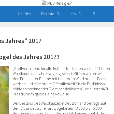
Aktuelles
Projekte
Info
es Jahres” 2017
ogel des Jahres 2017?
„Stellvertretend für alle Eulenarten haben wir für 2017 den
Waldkauz zum Jahresvogel gewählt. Mit ihm wollen wir für
den Erhalt alter Bäume mit Höhlen im Wald oder in Parks
werben und eine breite Öffentlichkeit für die Bedürfnisse
höhlenbewohnender Tiere sensibilisieren“, erläutert NABU-
Präsidiumsmitglied Heinz Kowalski
Der Bestand des Waldkauzes in Deutschland beträgt laut
dem Atlas deutscher Brutvogelarten 43.000 bis 75.000
Brutpaare und wird langfristig als stabil eingeschätzt. Der für