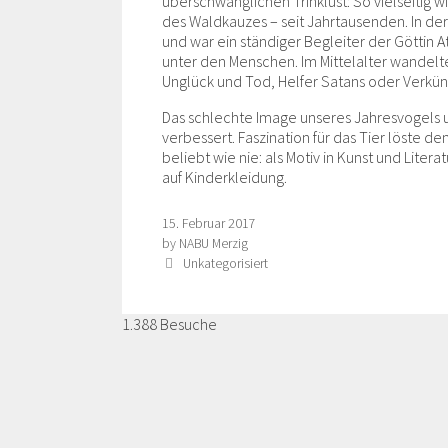
überschwänglichen Trinklust: So vielseitig 
des Waldkauzes – seit Jahrtausenden. In der 
und war ein ständiger Begleiter der Göttin A
unter den Menschen. Im Mittelalter wandelte
Unglück und Tod, Helfer Satans oder Verkü
Das schlechte Image unseres Jahresvogels u
verbessert. Faszination für das Tier löste d
beliebt wie nie: als Motiv in Kunst und Lite
auf Kinderkleidung.
15. Februar 2017
by
NABU Merzig
Categories
Unkategorisiert
1.388 Besuche