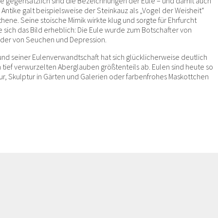
wie gegensätzlich sind die Bezeichnungen der Eule – und damit auch
Antike galt beispielsweise der Steinkauz als „Vogel der Weisheit“
thene. Seine stoische Mimik wirkte klug und sorgte für Ehrfurcht
 sich das Bild erheblich: Die Eule wurde zum Botschafter von
nder von Seuchen und Depression.
nd seiner Eulenverwandtschaft hat sich glücklicherweise deutlich
en tief verwurzelten Aberglauben größtenteils ab. Eulen sind heute so
ratur, Skulptur in Gärten und Galerien oder farbenfrohes Maskottchen