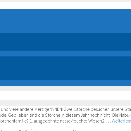
tet. Und viele andere MerzigerINNEN! Zwei Störche besuchen unsere Sta
e. Geblieben sind die Störche in diesem Jahr noch nicht. Die Nabu-
 Storchenfamilie? 1. ausgedehnte nasse/feuchte Wiesen2. …
Weiterles