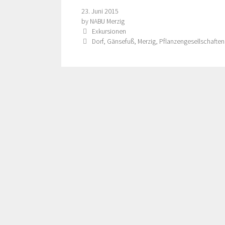
23. Juni 2015
by
NABU Merzig
Categories
Exkursionen
Tags
Dorf
,
Gänsefuß
,
Merzig
,
Pflanzengesellschaften