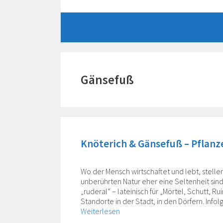
Zum
Inhalt
springen
Gänsefuß
Knöterich & Gänsefuß – Pflanze
Wo der Mensch wirtschaftet und lebt, stellen
unberührten Natur eher eine Seltenheit si
„ruderal“ – lateinisch für „Mörtel, Schutt, R
Standorte in der Stadt, in den Dörfern. Inf
Weiterlesen