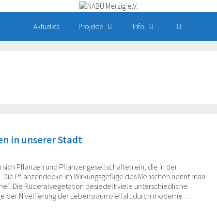
Aktuelles
Projekte
Info
n in unserer Stadt
 sich Pflanzen und Pflanzengesellschaften ein, die in der
nd. Die Pflanzendecke im Wirkungsgefüge des Menschen nennt man
uine“. Die Ruderalvegetation besiedelt viele unterschiedliche
olge der Nivellierung der Lebensraumvielfalt durch moderne …