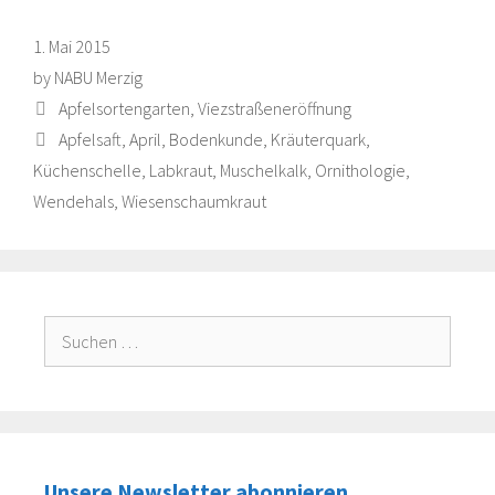
1. Mai 2015
by
NABU Merzig
Categories
Apfelsortengarten
,
Viezstraßeneröffnung
Tags
Apfelsaft
,
April
,
Bodenkunde
,
Kräuterquark
,
Küchenschelle
,
Labkraut
,
Muschelkalk
,
Ornithologie
,
Wendehals
,
Wiesenschaumkraut
Suche
nach:
Unsere Newsletter abonnieren