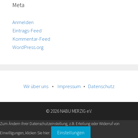
Meta
Anmelden
Eintrags-Feed
Kommentar-Feed
WordPress.org
Wir über uns
•
Impressum
•
Datenschutz
© 2026 NABU MERZIG e.V.
Zum Ändern Ihrer Datenschutzeinstellung, z.B. Erteilung oder Widerruf von
Einstellungen
Einwilligungen, klicken Sie hier: