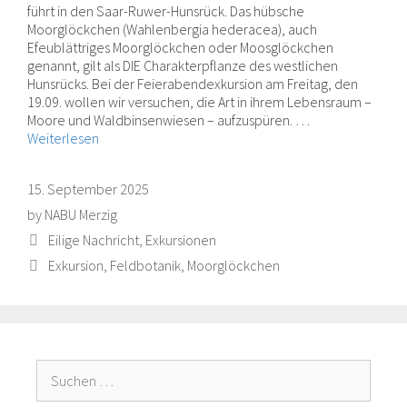
führt in den Saar-Ruwer-Hunsrück. Das hübsche
Moorglöckchen (Wahlenbergia hederacea), auch
Efeublättriges Moorglöckchen oder Moosglöckchen
genannt, gilt als DIE Charakterpflanze des westlichen
Hunsrücks. Bei der Feierabendexkursion am Freitag, den
19.09. wollen wir versuchen, die Art in ihrem Lebensraum –
Moore und Waldbinsenwiesen – aufzuspüren. …
Weiterlesen
15. September 2025
by
NABU Merzig
Categories
Eilige Nachricht
,
Exkursionen
Tags
Exkursion
,
Feldbotanik
,
Moorglöckchen
Suche
nach: