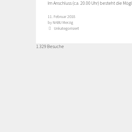
Im Anschluss (ca. 20.00 Uhr) besteht die M
11. Februar 2018
by
NABU Merzig
Categories
Unkategorisiert
1.329 Besuche