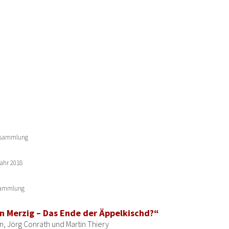
ersammlung
Jahr 2018
ersammlung
n Merzig – Das Ende der Äppelkischd?
“
, Jörg Conrath und Martin Thiery