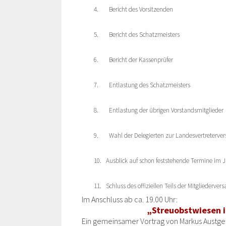
4.
Bericht des Vorsitzenden
5.
Bericht des Schatzmeisters
6.
Bericht der Kassenprüfer
7.
Entlastung des Schatzmeisters
8.
Entlastung der übrigen Vorstandsmitglieder
9.
Wahl der Delegierten zur Landesvertreterv
10.
Ausblick auf schon feststehende Termine im 
11.
Schluss des offiziellen Teils der Mitgliederv
Im Anschluss ab ca. 19.00 Uhr:
„Streuobstwiesen i
Ein gemeinsamer Vortrag von Markus Austgen