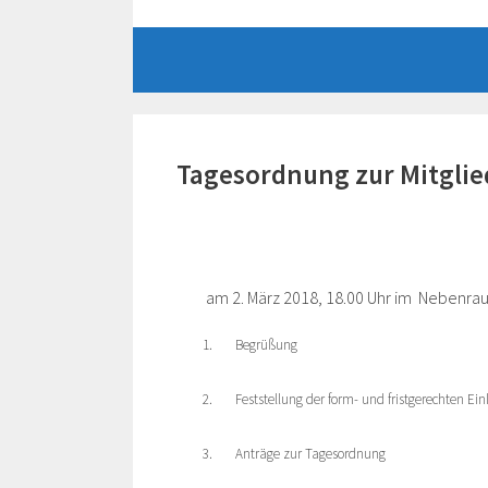
Zum
Inhalt
springen
Tagesordnung zur Mitgli
am
2. März 2018, 18.00 Uhr im
Nebenrau
1.
Begrüßung
2.
Feststellung der form- und fristgerechten Ei
3.
Anträge zur Tagesordnung