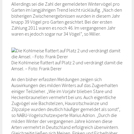
Allerdings sei die Zahl der gemeldeten Wintervögel pro
Garten im langjährigen Trend leicht rückläufig. „Nach den
bisherigen Zwischenergebnissen wurden in diesem Jahr
knapp 39 Vögel pro Garten gesichtet. Bei der ersten
Zählung 2011 waren es noch 46. Im vergangenen Jahr
waren es jedoch sogar nur 34 Vögel“, so Miller.
Die Kohlmeise flattert auf Platz 2 und verdrängt damit die
Amsel. – Foto: Frank Derer
An den bisher erfassten Meldungen zeigen sich
Auswirkungen des milden Winters auf das Zugverhalten
einiger Teilzieher. „Wie im Vorjahr blieben Stare und
Heckenbraunellen vermehrt bei uns. Auch eigentliche
Zugvögel wie Bachstelzen, Hausrotschwänze und
Zilpzalpe wurden deutlich häufiger gemeldet als sonst“,
so NABU-Vogelschutzexperte Marius Adrion. „Durch die
milden Winter der vergangenen Jahre können diese
Arten vermehrt in Deutschland erfolgreich überwintern.
Gleichzeitig ließen sich Meisen, Finken und Eichelhäher