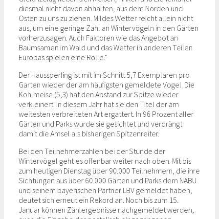
diesmal nicht davon abhalten, aus dem Norden und
Osten zu uns zu ziehen. Mildes Wetter reicht allein nicht
aus, um eine geringe Zahl an Wintervögeln in den Gärten
vorherzusagen. Auch Faktoren wie das Angebot an
Baumsamen im Wald und das Wetter in anderen Teilen
Europas spielen eine Rolle.“
Der Haussperling ist mit im Schnitt 5,7 Exemplaren pro
Garten wieder der am häufigsten gemeldete Vogel. Die
Kohlmeise (5,3) hat den Abstand zur Spitze wieder
verkleinert. In diesem Jahr hat sie den Titel der am
weitesten verbreiteten Art ergattert. In 96 Prozent aller
Gärten und Parks wurde sie gesichtet und verdrängt
damit die Amsel als bisherigen Spitzenreiter.
Bei den Teilnehmerzahlen bei der Stunde der
Wintervögel geht es offenbar weiter nach oben. Mit bis
zum heutigen Dienstag über 90.000 Teilnehmern, die ihre
Sichtungen aus über 60.000 Gärten und Parks dem NABU
und seinem bayerischen Partner LBV gemeldet haben,
deutet sich erneut ein Rekord an. Noch bis zum 15.
Januar können Zählergebnisse nachgemeldet werden,