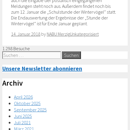
auch die Eingabe der postalisch eingegangenen
Meldungen steht noch aus. Außerdem findet noch bis
zum 12. Januar die „Schulstunde der Wintervögel“ statt.
Die Endauswertung der Ergebnisse der „Stunde der
Wintervögel“ ist für Ende Januar geplant.
Categories
14. Januar 2018
by
NABU Merzig
Unkategorisiert
1.298 Besuche
Suche
nach:
Unsere Newsletter abonnieren
Archiv
April 2026
Oktober 2025
September 2025
Juni 2025
Juli 2021
März 2021