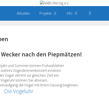
Aktuelles
Projekte
Info
ben
en Wecker nach den Piepmätzen!
ühjahr und Sommer können Frühaufsteher
 wahres Vogestimmenkonzert erleben.
er Vogel stimmt zur gleichen Zeit ein.
 Vogeluhr können Sie ablesen,
nnenaufgang die Vögel mit ihrem Gesang beginnen.
Die Vogeluhr