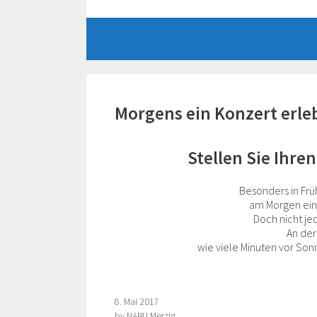
Zum
Inhalt
springen
Morgens ein Konzert erle
Stellen Sie Ihr
Besonders in Fr
am Morgen ein
Doch nicht jed
An der
wie viele Minuten vor So
8. Mai 2017
by
NABU Merzig