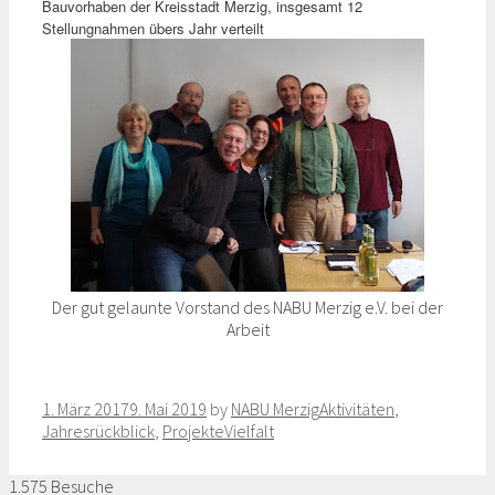
Bauvorhaben der Kreisstadt Merzig, insgesamt 12
Stellungnahmen übers Jahr verteilt
Der gut gelaunte Vorstand des NABU Merzig e.V. bei der
Arbeit
Categories
1. März 2017
9. Mai 2019
by
NABU Merzig
Aktivitäten
,
Tags
Jahresrückblick
,
Projekte
Vielfalt
1.575 Besuche