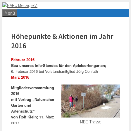
Zum
Inhalt
Menü
springen
Höhepunkte & Aktionen im Jahr
2016
Februar 2016
Bau unseres Info-Standes für den Apfelsortengarten;
6. Februar 2016 bei Vorstandsmitglied Jörg Conrath
März 2016
Mitgliederversammlung
2016
mit Vortrag „Naturnaher
Garten und
Artenschutz“
von Rolf Klein;
11. März
MBE-Trasse
2017