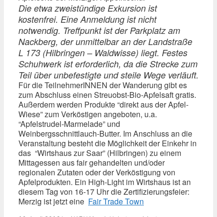
Die etwa zweistündige Exkursion ist
kostenfrei. Eine Anmeldung ist nicht
notwendig. Treffpunkt ist der Parkplatz am
Nackberg, der unmittelbar an der Landstraße
L 173 (Hilbringen – Waldwisse) liegt. Festes
Schuhwerk ist erforderlich, da die Strecke zum
Teil über unbefestigte und steile Wege verläuft.
Für die TeilnehmerINNEN der Wanderung gibt es
zum Abschluss einen Streuobst-Bio-Apfelsaft gratis.
Außerdem werden Produkte “direkt aus der Apfel-
Wiese” zum Verköstigen angeboten, u.a.
“Apfelstrudel-Marmelade” und
Weinbergsschnittlauch-Butter.
Im Anschluss an die
Veranstaltung besteht die Möglichkeit der Einkehr in
das “Wirtshaus zur Saar” (Hilbringen) zu einem
Mittagessen aus fair gehandelten und/oder
regionalen Zutaten oder der Verköstigung von
Apfelprodukten. Ein High-Light im Wirtshaus ist an
diesem Tag von 16-17 Uhr die Zertifizierungsfeier:
Merzig ist jetzt eine
Fair Trade Town