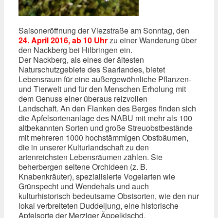
Saisoneröffnung der Viezstraße am Sonntag, den
24. April 2016, ab 10 Uhr
zu einer Wanderung über
den Nackberg bei Hilbringen ein.
Der Nackberg, als eines der ältesten
Naturschutzgebiete des Saarlandes, bietet
Lebensraum für eine außergewöhnliche Pflanzen-
und Tierwelt und für den Menschen Erholung mit
dem Genuss einer überaus reizvollen
Landschaft.
An den Flanken des Berges finden sich
die Apfelsortenanlage des NABU mit mehr als 100
altbekannten Sorten und große Streuobstbestände
mit mehreren 1000 hochstämmigen Obstbäumen,
die in unserer Kulturlandschaft zu den
artenreichsten Lebensräumen zählen. Sie
beherbergen seltene Orchideen (z. B.
Knabenkräuter), spezialisierte Vogelarten wie
Grünspecht und Wendehals und auch
kulturhistorisch bedeutsame Obstsorten, wie den nur
lokal verbreiteten Duddeljung, eine historische
Apfelsorte der Merziger Äppelkischd.