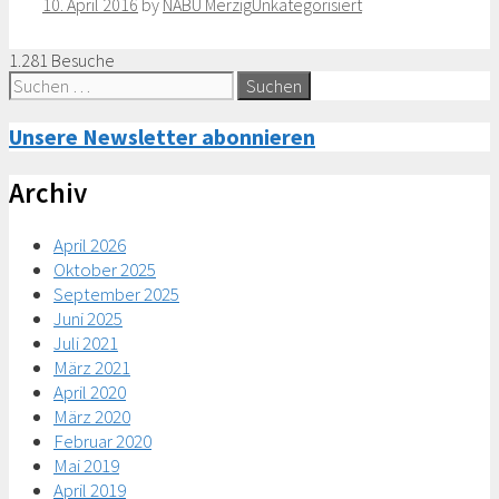
Categories
10. April 2016
by
NABU Merzig
Unkategorisiert
1.281 Besuche
Suche
nach:
Unsere Newsletter abonnieren
Archiv
April 2026
Oktober 2025
September 2025
Juni 2025
Juli 2021
März 2021
April 2020
März 2020
Februar 2020
Mai 2019
April 2019