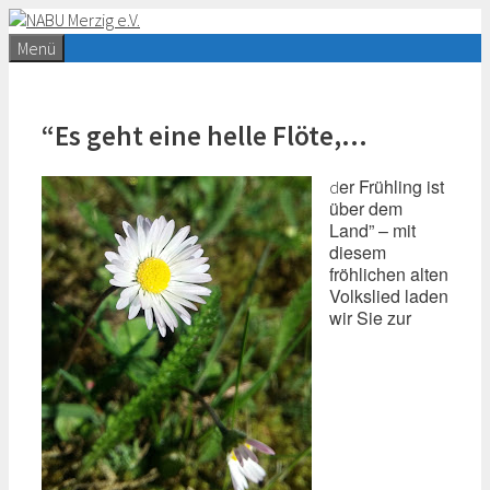
Zum
Inhalt
Menü
springen
“Es geht eine helle Flöte,…
er Frühling ist
d
über dem
Land” – mit
diesem
fröhlichen alten
Volkslied laden
wir Sie zur