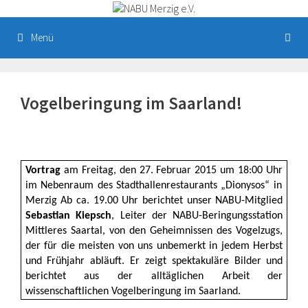
Zum
Inhalt
springen
Menü
Vogelberingung im Saarland!
Vortrag
am F
reitag,
den 27. Februar 2015 um 18:00
Uhr
im
Nebenraum des
Stadthallenrestaurants „Dionysos“ in
Merzig
Ab ca. 19.00 Uhr
berichtet unser NABU-Mitglied
Sebastian Kiepsch
, Leiter der NABU-Beringungsstation
Mittleres Saartal, von den Geheimnissen des Vogelzugs,
der für die meisten von uns unbemerkt in jedem Herbst
und Frühjahr abläuft. Er zeigt spektakuläre Bilder und
berichtet aus der alltäglichen Arbeit der
wissenschaftlichen Vogelberingung im Saarland.